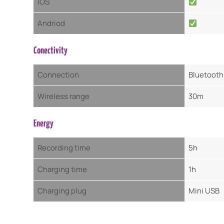
iOS
Andriod
Conectivity
Connection
Bluetooth
Wireless range
30m
Energy
Recording time
5h
Charging time
1h
Charging plug
Mini USB