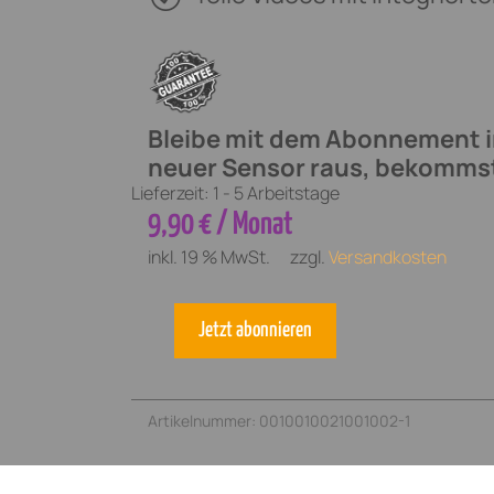
Bleibe mit dem Abonnement 
neuer Sensor raus, bekommst
Lieferzeit:
1 - 5 Arbeitstage
9,90 
€
/ Monat
inkl. 19 % MwSt.
zzgl.
Versandkosten
Jetzt abonnieren
SPINNAX
FREAK
1
Artikelnummer:
0010010021001002-1
(12
Monats-
Abo)