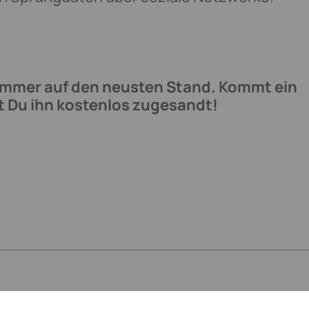
immer auf den neusten Stand.
Kommt ein
 Du ihn kostenlos zugesandt!