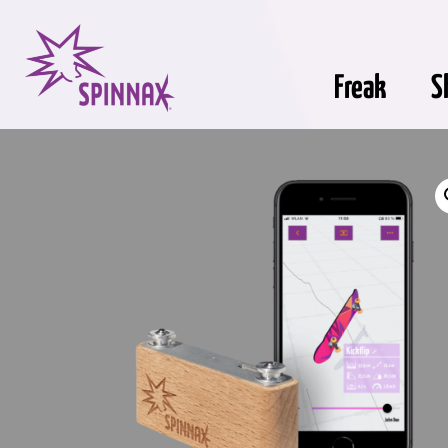
Freak
S