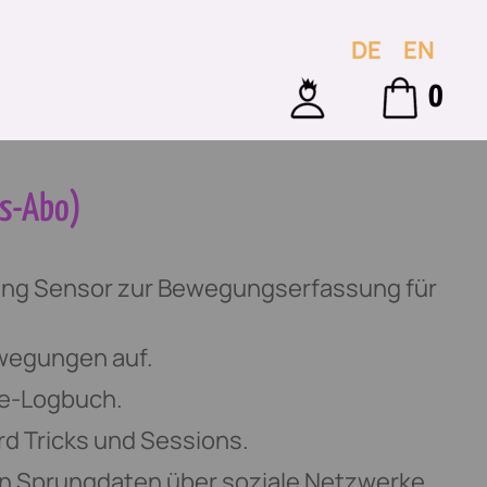
DE
EN
0
s-Abo)
ing Sensor zur Bewegungserfassung für
ewegungen auf.
te-Logbuch.
d Tricks und Sessions.
ten Sprungdaten über soziale Netzwerke.