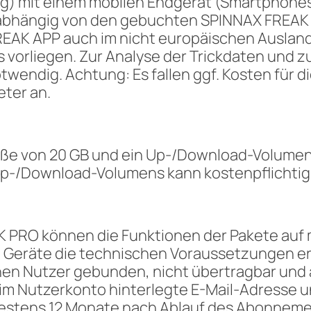
) mit einem mobilen Endgerät (Smartphones a
d abhängig von den gebuchten SPINNAX FREAK
EAK APP auch im nicht europäischen Ausland
orliegen. Zur Analyse der Trickdaten und zu
wendig. Achtung: Es fallen ggf. Kosten für 
ter an.
ße von 20 GB und ein Up-/Download-Volumen 
Up-/Download-Volumens kann kostenpflichti
 PRO können die Funktionen der Pakete auf
e Geräte die technischen Voraussetzungen er
inen Nutzer gebunden, nicht übertragbar und
e im Nutzerkonto hinterlegte E-Mail-Adresse u
estens 12 Monate nach Ablauf des Abonneme