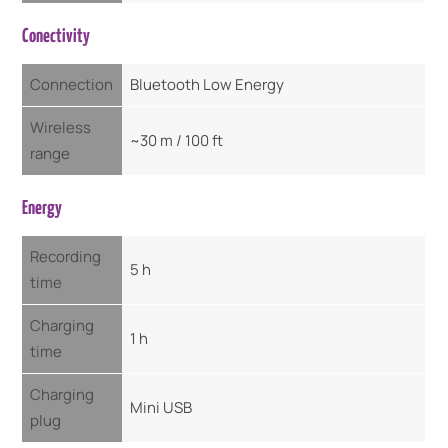
Conectivity
Connection
Bluetooth Low Energy
Wireless
~30 m / 100 ft
range
Energy
Recording
5 h
time
Charging
1 h
time
Charging
Mini USB
plug