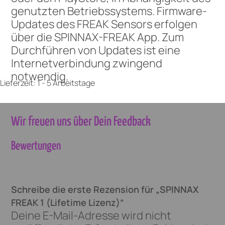
genutzten Betriebssystems. Firmware-
Updates des FREAK Sensors erfolgen
über die SPINNAX-FREAK App. Zum
Durchführen von Updates ist eine
Internetverbindung zwingend
notwendig.
Lieferzeit:
1 - 5 Arbeitstage
Wir freuen uns über Dein Feedback
Bewertungen
Schreibe die erste Rezension für „SPINNAX
FREAK 1 (Lifetime Lizenz)“
Deine E-Mail-Adresse wird nicht