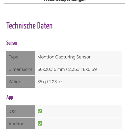
Technische Daten
Sensor
Type
Montion Capturing Sensor
Dimensions
60x30x15 mm / 2.36x1.18x0.59"
Weight
35 g / 1.23 oz
App
iOS
Andriod