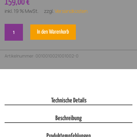
159,00 
€
inkl. 19 % MwSt.
zzgl.
Versandkosten
SPINNAX
In den Warenkorb
FREAK
1
(Lifetime
Artikelnummer:
0010010021001002-0
Lizenz)
Menge
Technische Details
Beschreibung
Produktempfehlungen