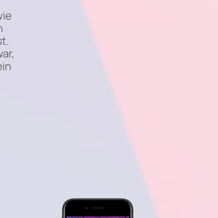
wie
h
t.
ar,
ein