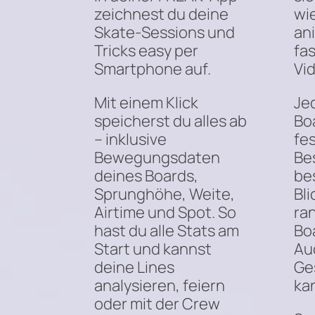
zeichnest du deine
wie
Skate-Sessions und
an
Tricks easy per
fas
Smartphone auf.
Vi
Mit einem Klick
Je
speicherst du alles ab
Boa
– inklusive
fe
Bewegungsdaten
Be
deines Boards,
be
Sprunghöhe, Weite,
Bl
Airtime und Spot. So
ra
hast du alle Stats am
Boa
Start und kannst
Au
deine Lines
Ge
analysieren, feiern
ka
oder mit der Crew