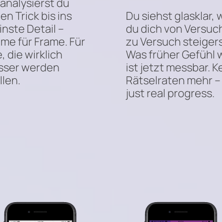
analysierst du
en Trick bis ins
Du siehst glasklar, 
inste Detail –
du dich von Versuc
ame für Frame. Für
zu Versuch steigers
e, die wirklich
Was früher Gefühl w
sser werden
ist jetzt messbar. K
llen.
Rätselraten mehr –
just real progress.