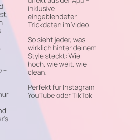
direkt aus der App –
d
inklusive
st,
eingeblendeter
n
Trickdaten im Video.
e
So sieht jeder, was
,
wirklich hinter deinem
Style steckt: Wie
hoch, wie weit, wie
o –
clean.
Perfekt für Instagram,
nur
YouTube oder TikTok
nd
r’s