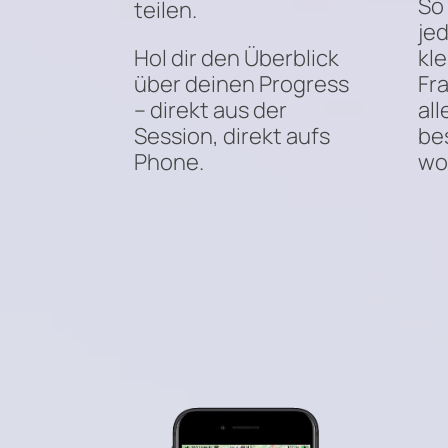
So 
teilen.
jed
Hol dir den Überblick
kle
über deinen Progress
Fr
– direkt aus der
all
Session, direkt aufs
be
Phone.
wo