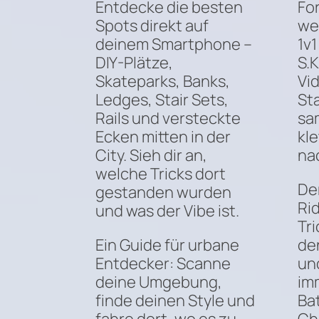
Entdecke die besten
Fo
Spots direkt auf
we
deinem Smartphone –
1v
DIY-Plätze,
S.K
Skateparks, Banks,
Vi
Ledges, Stair Sets,
Sta
Rails und versteckte
sa
Ecken mitten in der
kl
City. Sieh dir an,
na
welche Tricks dort
De
gestanden wurden
Rid
und was der Vibe ist.
Tr
Ein Guide für urbane
de
Entdecker: Scanne
un
deine Umgebung,
im
finde deinen Style und
Bat
fahre dort, wo es zu
Ch