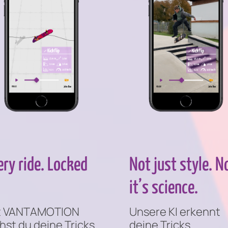
ery ride. Locked
Not just style. 
it’s science.
t VANTAMOTION
Unsere KI erkennt
hst du deine Tricks
deine Tricks