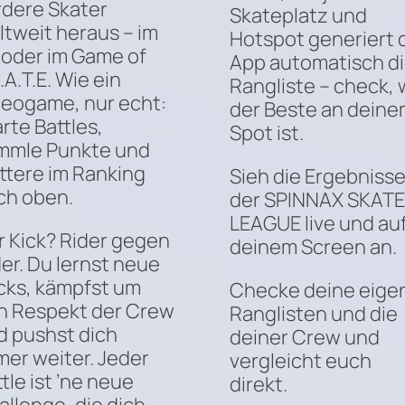
rdere Skater
Skateplatz und
ltweit heraus – im
Hotspot generiert 
1 oder im Game of
App automatisch d
.A.T.E. Wie ein
Rangliste – check, 
deogame, nur echt:
der Beste an deine
rte Battles,
Spot ist.
mmle Punkte und
ettere im Ranking
Sieh die Ergebniss
ch oben.
der SPINNAX SKATE
LEAGUE live und au
r Kick? Rider gegen
deinem Screen an.
er. Du lernst neue
icks, kämpfst um
Checke deine eige
n Respekt der Crew
Ranglisten und die
d pushst dich
deiner Crew und
mer weiter. Jeder
vergleicht euch
tle ist ’ne neue
direkt.
allenge, die dich