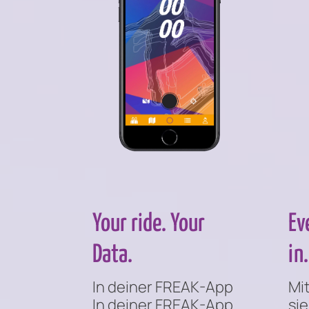
Your ride. Your
Ev
Data.
in.
In deiner FREAK-App
Mi
In deiner FREAK-App
sie