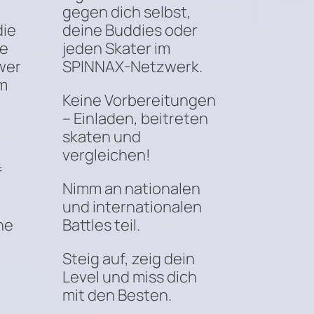
gegen dich selbst,
die
deine Buddies oder
ie
jeden Skater im
wer
SPINNAX-Netzwerk.
m
Keine Vorbereitungen
– Einladen, beitreten
e
skaten und
vergleichen!
f
Nimm an nationalen
und internationalen
ne
Battles teil.
Steig auf, zeig dein
Level und miss dich
mit den Besten.