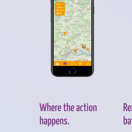
Where the action
Rea
happens.
ba