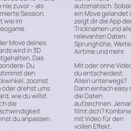
 nie zuvor – als
automatisch. Sobal
imierte Session,
ein Move gelandet i
t wie im
zeigt dir die App de
deogame.
Tricknamen und all
relevanten Daten:
der Move deines
Sprunghöhe, Weite
rds wird in 3D
Airtime und mehr.
stgehalten. Das
sondere: Du
Mit oder ohne Vide
stimmst den
du entscheidest.
ickwinkel, zoomst
Allein unterwegs?
n oder drehst ums
Dann einfach easy 
rd, wie du willst.
die Daten
ch die
aufzeichnen. Jema
schwindigkeit
filmt dich? Kombinie
nnst du anpassen.
mit Video für den
vollen Effekt.