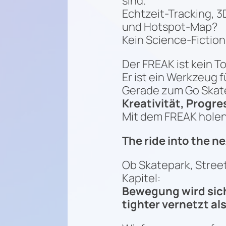
sind.
Echtzeit-Tracking, 3
und Hotspot-Map?
Kein Science-Fiction
Der FREAK ist kein To
Er ist ein Werkzeug 
Gerade zum Go Skate
Kreativität, Progre
Mit dem FREAK holen w
The ride into the n
Ob Skatepark, Stree
Kapitel:
Bewegung wird sich
tighter vernetzt als