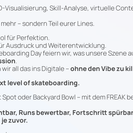
D-Visualisierung, Skill-Analyse, virtuelle Co
 mehr – sondern Teil eurer Lines.
ol für Perfektion.
für Ausdruck und Weiterentwicklung.
boarding Day feiern wir, was unsere Szene 
ssion
.
ir all das ins Digitale –
ohne den Vibe zu kil
ext level of skateboarding.
t Spot oder Backyard Bowl – mit dem FREAK b
tbar, Runs bewertbar, Fortschritt spürbar
 je zuvor.