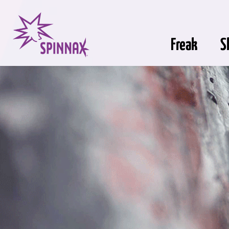
Freak
S