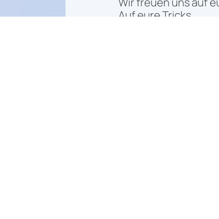
Wir freuen uns auf e
Auf eure Tricks.
Auf euren Style.
Let’s freak it out.
Spinnax GmbH
Impressum
www.spinnax.com
Datenschutz
info@spinnax.com
Investoren
Newsletter