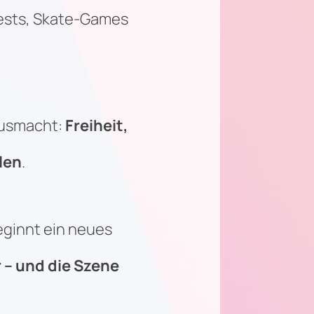
ntests, Skate-Games
ausmacht:
Freiheit,
len
.
eginnt ein neues
 – und die Szene