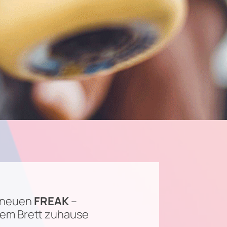
n neuen
FREAK
–
 dem Brett zuhause