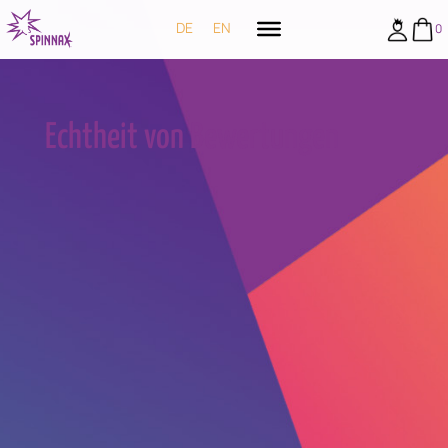
DE
EN
0
Echtheit von Bewertungen