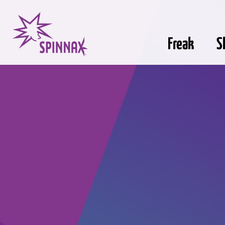
Freak
S
AGB